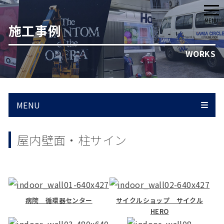
メ
MENU
施工事例
ニ
ュ
WORKS
ー
MENU
屋内壁面・柱サイン
病院 循環器センター
サイクルショップ サイクル
HERO