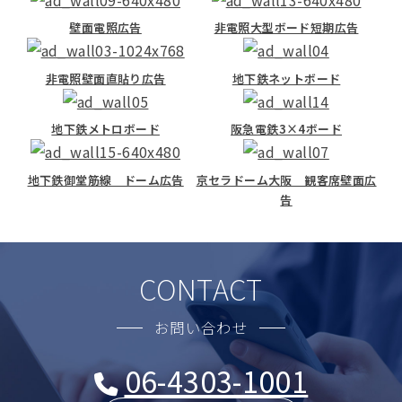
壁面電照広告
非電照大型ボード短期広告
非電照壁面直貼り広告
地下鉄ネットボード
地下鉄メトロボード
阪急電鉄3×4ボード
地下鉄御堂筋線 ドーム広告
京セラドーム大阪 観客席壁面広
告
CONTACT
お問い合わせ
06-4303-1001