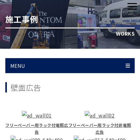
メ
MENU
施工事例
ニ
ュ
WORKS
ー
MENU
壁面広告
フリーペーパー用ラック付電照広
フリーペーパー用ラック付非電照
告
広告