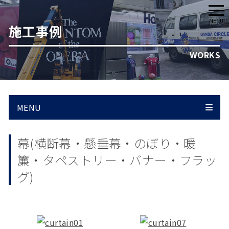
メ
MENU
施工事例
ニ
ュ
WORKS
ー
MENU
幕(横断幕・懸垂幕・のぼり・暖
簾・タペストリー・バナー・フラッ
グ)