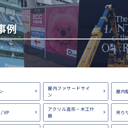
事例
屋内ファサードサイ
ン
屋内
ン
アクリル造形・木工什
/ VP
吊り
器