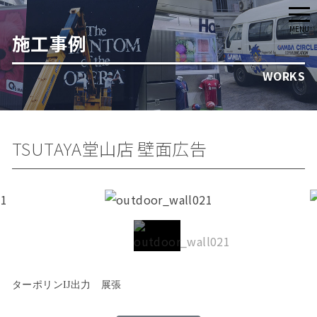
メ
MENU
施工事例
ニ
ュ
WORKS
ー
TSUTAYA堂山店 壁面広告
ターポリンIJ出力 展張