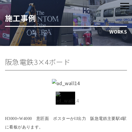
メ
MENU
施工事例
ニ
ュ
WORKS
ー
阪急電鉄3×4ボード
H3000×W4000 意匠面 ポスターかIJ出力 阪急電鉄主要駅4駅
に看板があります。