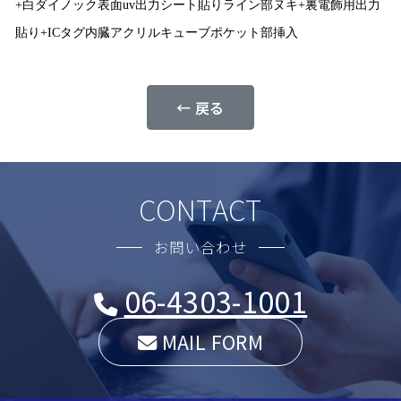
+白ダイノック表面uv出力シート貼りライン部ヌキ+裏電飾用出力
貼り+ICタグ内臓アクリルキューブポケット部挿入
← 戻る
CONTACT
お問い合わせ
06-4303-1001
MAIL FORM