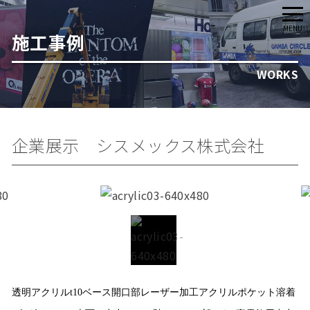
メ
MENU
施工事例
ニ
ュ
WORKS
ー
企業展示 シスメックス株式会社
透明アクリルt10ベース開口部レーザー加工アクリルポケット溶着